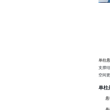
单柱
支撑
空间
单柱
悬
悬