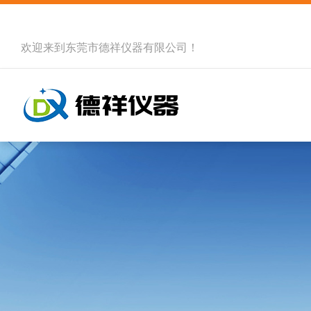
欢迎来到
东莞市德祥仪器有限公司
！