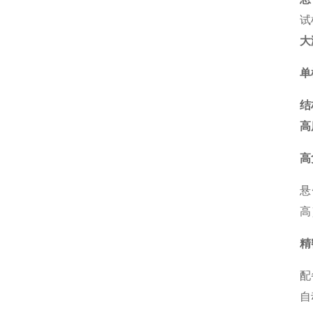
试
大
单
结
高
高
悬
高
精
配
自