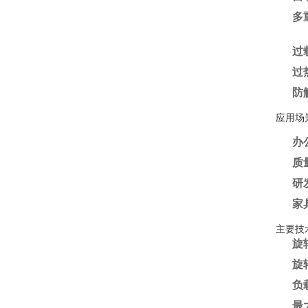
多
过
过
防
应用场
办
质
研
家
主要技
旋
旋
负
最