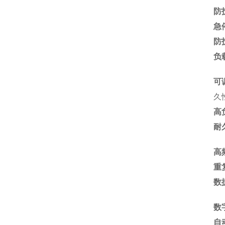
防
急
防
负
可
久
高
耐
高
重
数
数
自