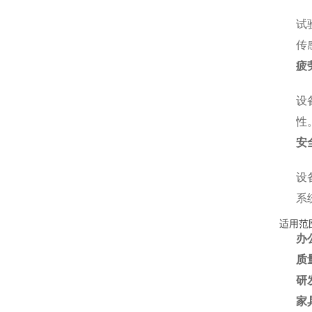
试
传
疲
设
性
安
设
系
适用范
办
质
研
家