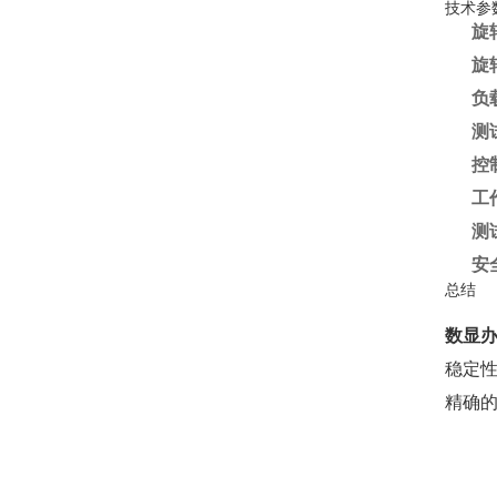
技术参
旋
旋
负
测
控
工
测
安
总结
数显
稳定
精确