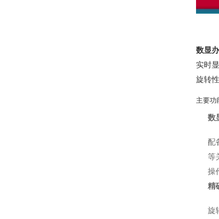
数显
实时
旋转
主要功
数
配
等
操
精
旋