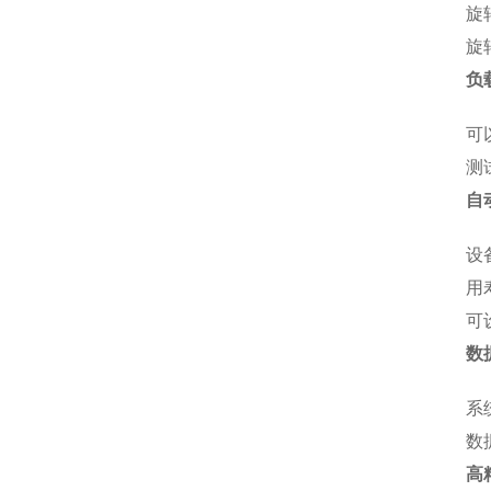
旋
旋
负
可
测
自
设
用
可
数
系
数
高