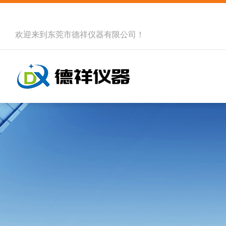
欢迎来到
东莞市德祥仪器有限公司
！