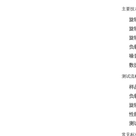
主要技
旋
旋
旋
负
噪
数
测试流
样
负
旋
性
测
常见标