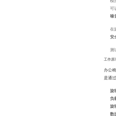
模
可
噪
在
安
测
工作原
办公
是通
旋
负
旋
数