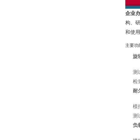
企业
构、
和使
主要功
旋
测
检
耐
模
测
负