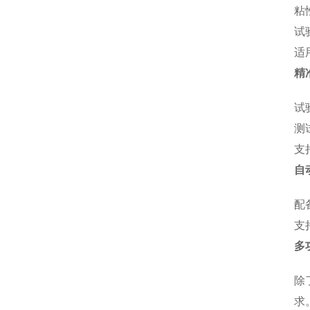
粘
试
适
精
试
测
支
自
配
支
多
除
求