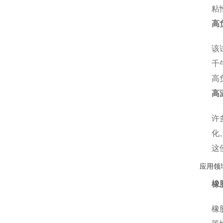
粘
高
该
千
高
高
许
化
这
应用领
橡
橡