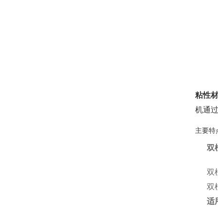
粘性
机通
主要特
双
双
双
适