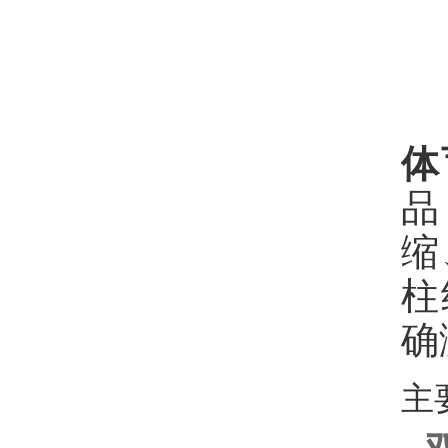
体
品
缩
柱
确
主