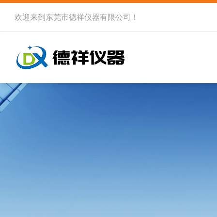
欢迎来到
东莞市德祥仪器有限公司
！