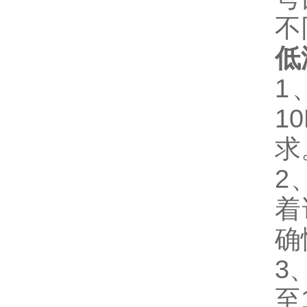
不
低
1
1
求
2
着
确
3
至