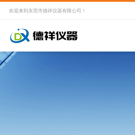
欢迎来到
东莞市德祥仪器有限公司
！