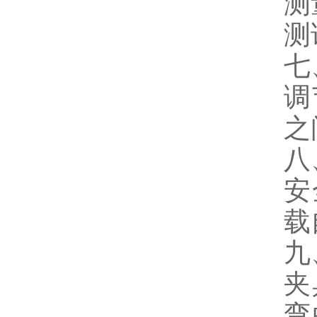
测
测
七
调
之
八
安
载
九
夹
弯