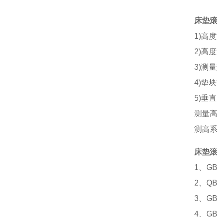
床垫滚
1)高
2)高
3)测
4)垫块
5)垂
测量高
测高系
床垫滚
1、G
2、Q
3、G
4、G