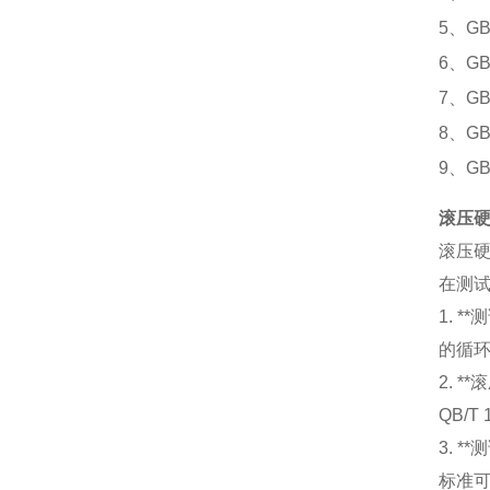
5、G
6、G
7、G
8、G
9、G
滚压
滚压
在测
1. 
的循环
2. 
QB/
3. 
标准