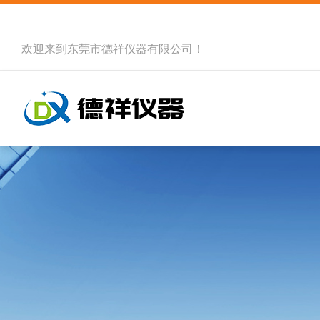
欢迎来到
东莞市德祥仪器有限公司
！