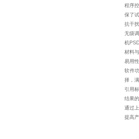
程序
保了
抗干
无级调
机PS
材料
易用
软件
择，
引用标
结果
通过
提高