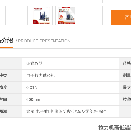
产
品介绍
/ PRODUCT PRESENTATION
德祥仪器
价格
种类
电子拉力试验机
测量
精度
0.01N
最大
空间
600mm
拉伸
领域
能源,电子/电池,纺织/印染,汽车及零部件,综合
拉力机高低温