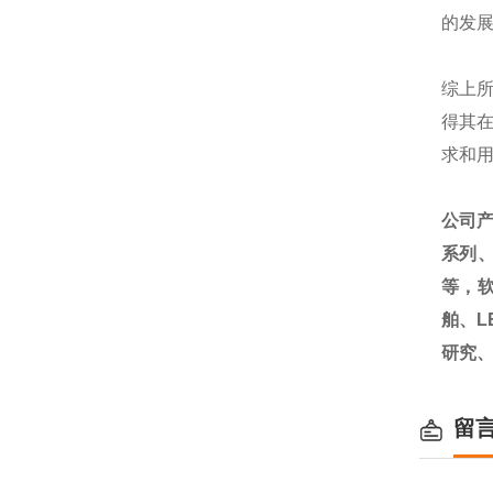
的发
综上
得其
求和
公司
系列
等，
舶、
研究
留